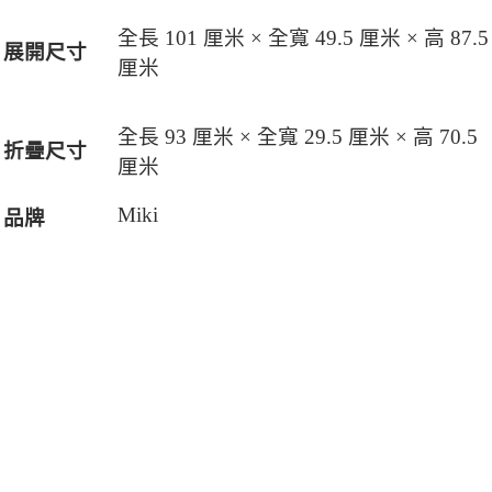
全長 101 厘米 × 全寬 49.5 厘米 × 高 87.5
展開尺寸
厘米
全長 93 厘米 × 全寬 29.5 厘米 × 高 70.5
折疊尺寸
厘米
Miki
品牌
產地
日本
前座高
47
毫米（含座墊）
$28,800
後輪直徑
14
英吋
關於我們
前輪直徑
6
英吋