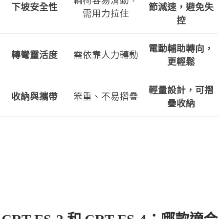
輪椅容易滑動，
下坡安全性
節減速，避免失
需用力拉住
控
電動輔助轉向，
轉彎靈活度
需依靠人力轉動
更輕鬆
輕量設計，可摺
收納與攜帶
笨重、不易摺疊
疊收納