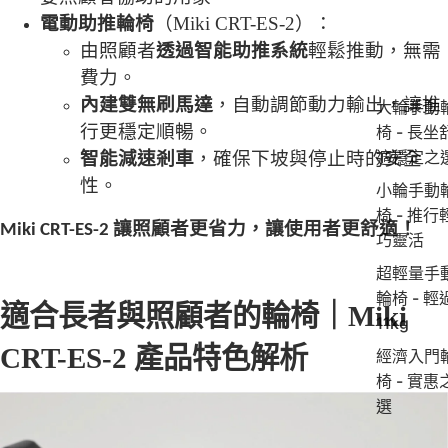
電動助推輪椅
（
Miki CRT-ES-2
）：
由照顧者
透過智能助推系統
輕鬆推動，無需
費力。
內建雙無刷馬達
，自動調節動力輸出，讓推
大輪手動
行更穩定順暢。
椅 - 長坐
適穩定之
智能減速剎車
，確保下坡與停止時的安全
性。
小輪手動
椅 - 推行
讓照顧者更省力，讓使用者更舒適！
Miki CRT-ES-2
巧靈活
超輕量手
輪椅 - 輕
適合長者與照顧者的輪椅｜
Miki
11kg
CRT-ES-2
產品特色解析
經濟入門
椅 - 實惠
選