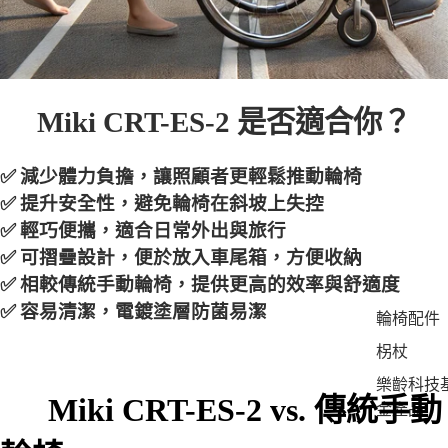
Miki CRT-ES-2
是否適合你？
✅
減少體力負擔
，讓照顧者更輕鬆推動輪椅
✅
提升安全性
，避免輪椅在斜坡上失控
✅
輕巧便攜
，適合日常外出與旅行
✅
可摺疊設計
，便於放入車尾箱，方便收納
✅
相較傳統手動輪椅，提供更高的效率與舒適度
✅
容易清潔
，電鍍塗層防菌易潔
輪椅配件
柺杖
樂齡科技
Miki CRT-ES-2 vs. 傳統手動
金產品