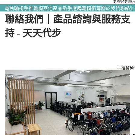
超輕便電
輪椅｜全
電動輪椅
手推輪椅
其他產品
新手選購輪椅指南
關於我們
聯絡我
熱賣
聯絡我們｜產品諮詢與服務支
多功能電
持 - 天天代步
輪椅｜滿
個性化需
照顧者－
動後控輪
手推輪椅