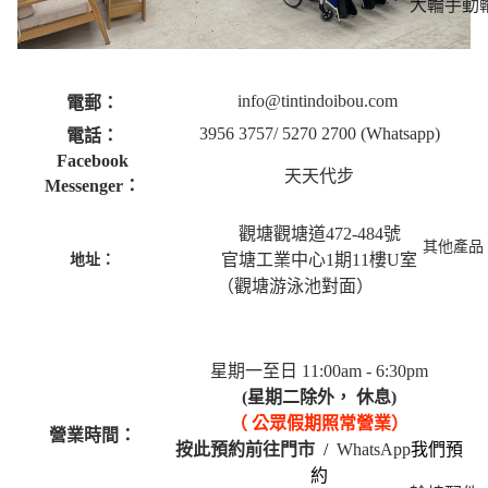
大輪手動
椅 - 長坐
適穩定之
小輪手動
info@tintindoibou.com
電郵：
椅 - 推行
3956 3757/
5270 2700
(Whatsapp)
電話：
巧靈活
Facebook
天天代步
超輕量手
Messenger：
輪椅 - 輕
觀塘觀塘道472-484號
11kg
其他產品
地址：
官塘工業中心1期
11樓U室
經濟入門
（觀塘游泳池對面）
椅 - 實惠
選
星期一至日 11:00am - 6:30pm
(星期二除外， 休息)
（ 公眾假期照常營業）
營業時間：
按此預約前往門市
/
WhatsApp
我們預
約