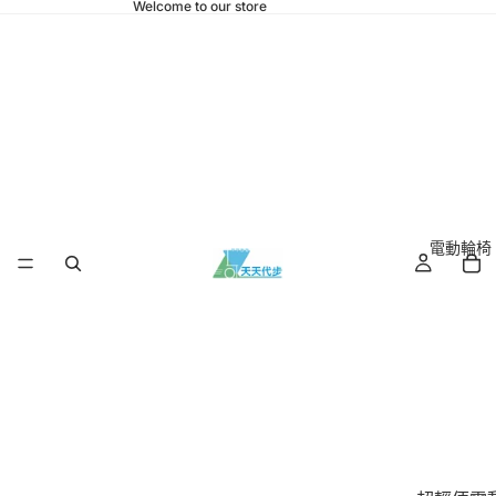
Welcome to our store
電動輪椅