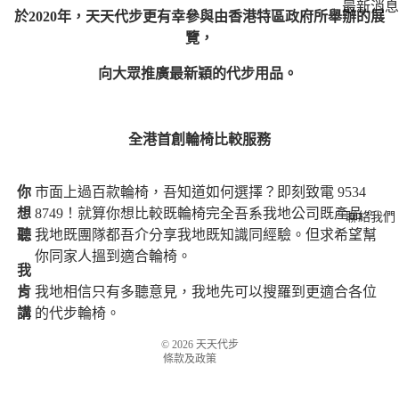
最新消息
於2020年，天天代步更有幸參與由香港特區政府所舉辦的展
媒體報道
覽，
向大眾推廣最新穎的代步用品。
客戶案例
客戶分享
名人首選
全港首創輪椅比較服務
你
市面上過百款輪椅，吾知道如何選擇？即刻致電 9534
想
8749！就算你想比較既輪椅完全吾系我地公司既產品。
聯絡我們
聽
我地既團隊都吾介分享我地既知識同經驗。但求希望幫
退款政策
你同家人搵到適合輪椅。
我
服務條款
肯
我地相信只有多聽意見，我地先可以搜羅到更適合各位
運送政策
講
的代步輪椅。
聯絡資訊
© 2026
天天代步
條款及政策