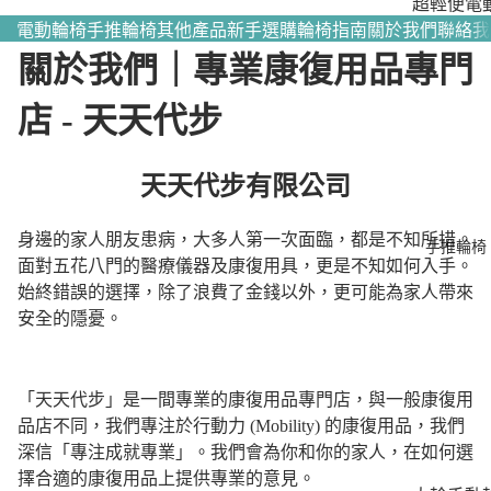
超輕便電
輪椅｜全
電動輪椅
手推輪椅
其他產品
新手選購輪椅指南
關於我們
聯絡我
熱賣
關於我們｜專業康復用品專門
多功能電
店 - 天天代步
輪椅｜滿
個性化需
天天代步有限公司
照顧者－
動後控輪
身邊的家人朋友患病，大多人第一次面臨，都是不知所措。
手推輪椅
面對五花八門的醫療儀器及康復用具，更是不知如何入手。
始終錯誤的選擇，除了浪費了金錢以外，更可能為家人帶來
安全的隱憂。
「天天代步」是一間專業的康復用品專門店，與一般康復用
品店不同，我們專注於行動力 (Mobility) 的康復用品，我們
深信「專注成就專業」。我們會為你和你的家人，在如何選
擇合適的
康復用品上
提供專業的意見。