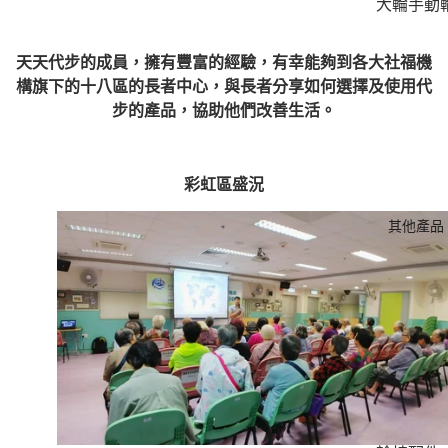
大輪手動
椅 - 長坐
適穩定之
天天代步的成員，擁有豐富的經驗，有幸能夠到各大社福機
小輪手動
構旗下的十八區的長者中心，與長者分享如何選擇及使用代
椅 - 推行
步的產品，協助他們改善生活。
巧靈活
超輕量手
彩虹區
盛況
輪椅 - 輕
11kg
其他產品
經濟入門
椅 - 實惠
選