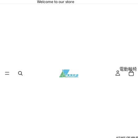
Welcome to our store
電動輪椅