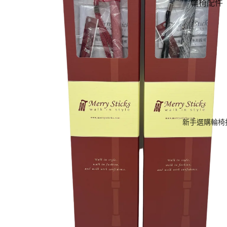
輪椅配件
柺杖
樂齡科技
金產品
新手選購輪椅