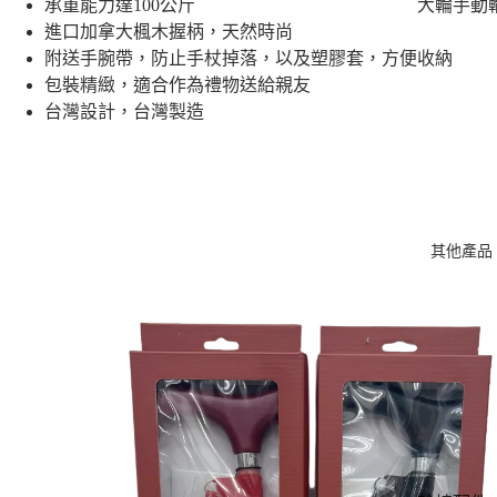
大輪手動
承重能力達100公斤
椅 - 長坐
進口加拿大楓木握柄，天然時尚
適穩定之
附送手腕帶，防止手杖掉落，以及塑膠套，方便收納
包裝精緻，適合作為禮物送給親友
小輪手動
台灣設計，台灣製造
椅 - 推行
巧靈活
超輕量手
輪椅 - 輕
11kg
其他產品
經濟入門
椅 - 實惠
選