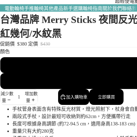
超輕便電
輪椅｜全
電動輪椅
手推輪椅
其他產品
新手選購輪椅指南
關於我們
聯絡我
熱賣
台灣品牌 Merry Sticks 夜間反
多功能電
紅幾何/水紋黑
輪椅｜滿
個性化需
促銷價
$380
定價
$430
照顧者－
顏色
動後控輪
赤紅幾何
手推輪椅
水紋黑
減少數
增加數
加入購物車
立即購買
量
量
手杖管身表面含有特殊反光材質，燈光照射下，杖身會自
兩段式手杖，設計最短可收納到約62cm，方便攜帶行走
長度可根據身高調節 (約72-94.5 cm，適用身高138-183 cm)
重量只有大約280克