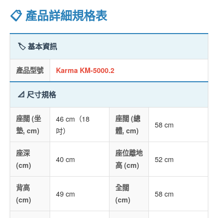
📋 產品詳細規格表
🏷️ 基本資訊
產品型號
Karma KM-5000.2
📐 尺寸規格
座闊 (坐
46 cm（18
座闊 (總
58 cm
墊, cm)
吋）
體, cm)
座深
座位離地
40 cm
52 cm
(cm)
高 (cm)
背高
全闊
49 cm
58 cm
(cm)
(cm)