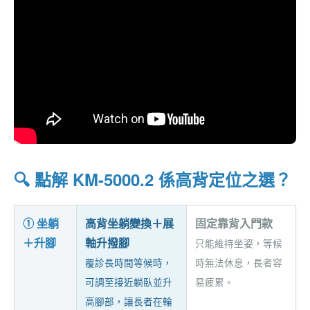
🔍 點解 KM-5000.2 係高背定位之選？
① 坐躺
高背坐躺變換＋展
固定靠背入門款
＋升腳
軸升撥腳
只能維持坐姿，等候
覆診長時間等候時，
時無法休息，長者容
可調至接近躺臥並升
易疲累。
高腳部，讓長者在輪