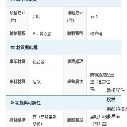
前輪尺寸
後輪尺寸
7 吋
14 吋
(吋)
(吋)
輪胎種類
PU 實心胎
輪轂類型
輻條輪
🏗️ 材質與結構
車架材質
鋁合金
表面處理
防褥瘡減壓坐
布料材質
尼龍
座墊層次
墊（含定位
帶）
輪椅配件
柺杖
⚙️ 功能與可調性
樂齡科技
金產品
有（高背坐躺
展軸升撥腳
摺背結構
腳踏類型
變換）
（可升高）