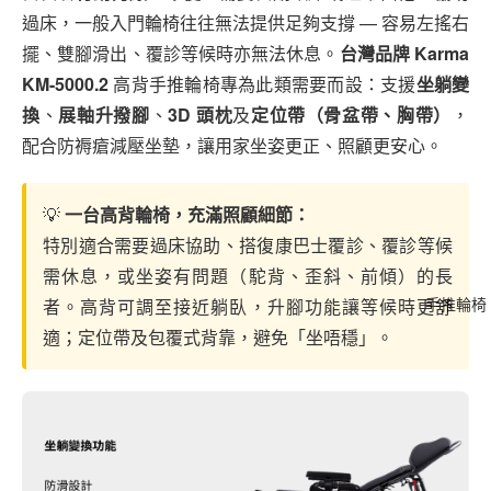
過床，一般入門輪椅往往無法提供足夠支撐 — 容易左搖右
擺、雙腳滑出、覆診等候時亦無法休息。
台灣品牌 Karma
KM-5000.2
高背手推輪椅專為此類需要而設：支援
坐躺變
換
、
展軸升撥腳
、
3D 頭枕
及
定位帶（骨盆帶、胸帶）
，
配合防褥瘡減壓坐墊，讓用家坐姿更正、照顧更安心。
💡
一台高背輪椅，充滿照顧細節：
特別適合需要過床協助、搭復康巴士覆診、覆診等候
需休息，或坐姿有問題（駝背、歪斜、前傾）的長
者。高背可調至接近躺臥，升腳功能讓等候時更舒
手推輪椅
適；定位帶及包覆式背靠，避免「坐唔穩」。