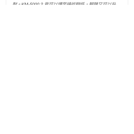
耐。KM-5000.2 背可以調至接近瞓低，腳踏又可以升
高，喺醫院等候時爸爸可以休息。雖然放喺屋企好大
架，但係為咗爸爸坐得舒服啲都唔緊要。」
促銷價
$9,800
定價
$12,000
— 黃小姐（女兒・照顧者・啟德）
⭐⭐⭐⭐⭐ 用家回饋
「媽媽有中度認知障礙，之前喺連鎖復康店買嘅輪椅用
咗約三年就壞咗。媽媽駝背嚴重，坐輪椅成日左右歪。
同事介紹 KM-5000.2 的定位胸帶及骨盤
帶，可調適背部
帶可以好好包裹駝背，坐姿穩定好多。加上後仰功能，
長時間坐喺上面，壓力可分散去背部，唔會全部集中喺
臀部。雖然貴過普通款，但媽媽坐得穩、我哋都放
心。」
— 馬小姐（女兒・照顧者・竹園邨）