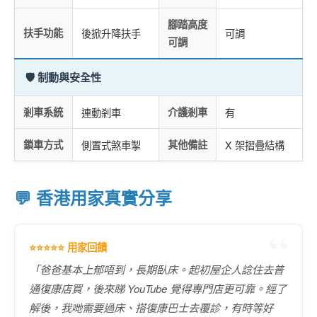
腳踏高度
扶手功能
後掀升降扶手
可調
可調
🛡️ 制動與安全性
剎車系統
連動剎車
介護剎車
有
鎖車方式
側置式煞車掣
其他備註
X 架摺疊結構
💬 香港用家真實分享
⭐⭐⭐⭐⭐ 用家回饋
「爸爸基本上郁唔到，長期臥床。起初屋企人諗住去普
通復康店買，後來睇 YouTube 覺得專門店更可靠。經了
解後，我哋需要過床、搭復康巴士去覆診，有時等好