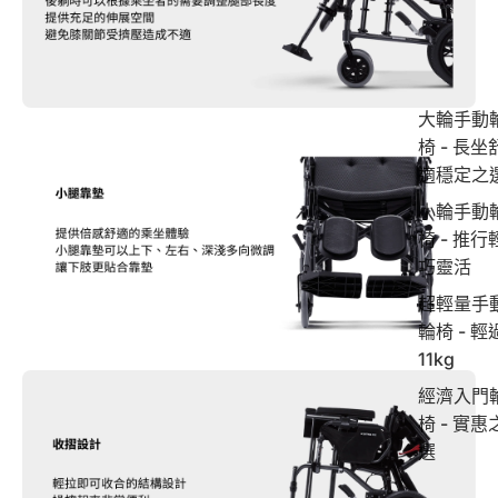
大輪手動
椅 - 長坐
適穩定之
小輪手動
椅 - 推行
巧靈活
超輕量手
輪椅 - 輕
11kg
經濟入門
椅 - 實惠
選