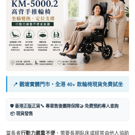
📍 觀塘實體門市・全港 40+ 款輪椅現貨免費試坐
🛡️ 香港正版正貨
🔧 專業售後團隊保障
🤝 免費預約專人查詢
📦 現貨發售
當長者
行動力嚴重不便
、需要長期臥床或經常由他人協助