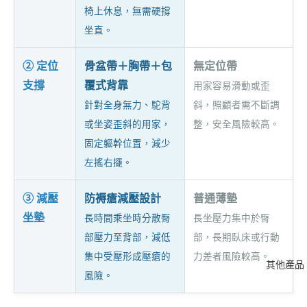
椅上休息，無需硬撐
坐直。
② 定位
骨盆帶＋胸帶＋包
無定位帶
支撐
覆式背靠
用家容易滑動或歪
針對全身無力、駝背
斜，照顧者需不斷調
或坐姿歪斜的用家，
整，安全風險較高。
固定軀幹位置，減少
左搖右擺。
③ 減壓
防褥瘡減壓設計
普通薄墊
坐墊
長時間乘坐時分散臀
長坐壓力集中於臀
部壓力至背部，減低
部，長期臥床或行動
集中受壓形成壓瘡的
力差者風險較高。
其他產品
風險。