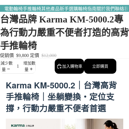
電動輪椅
手推輪椅
其他產品
新手選購輪椅指南
關於我們
聯絡我
台灣品牌 Karma KM-5000.2專
為行動力嚴重不便者打造的高背
手推輪椅
促銷價
$9,800
定價
$12,000
減少數
增加數
加入購物車
立即購買
量
量
Karma KM-5000.2｜台灣高背
手推輪椅｜坐躺變換・定位支
撐，行動力嚴重不便者首選