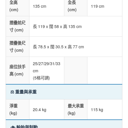
全高
全長
135 cm
119 cm
(cm)
(cm)
摺疊前尺
長 119 x 闊 58 x 高 135 cm
寸 (cm)
摺疊後尺
長 78.5 x 闊 30.5 x 高 77 cm
寸 (cm)
25/27/29/31/33
座位扶手
cm
高 (cm)
(5格可調)
⚖️ 重量與承重
淨重
最大承重
20.4 kg
115 kg
(kg)
(kg)
🚲 輪胎與制動