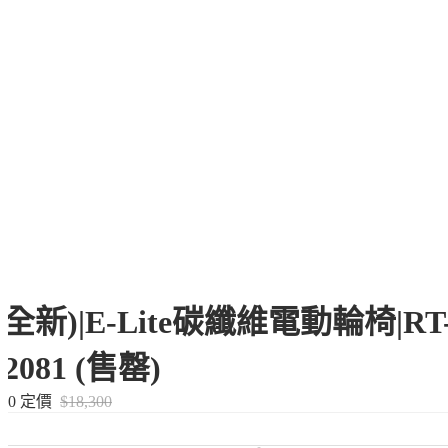
全新)|E-Lite碳纖維電動輪椅|RT
e-2081 (售罄)
00
定價
$18,300