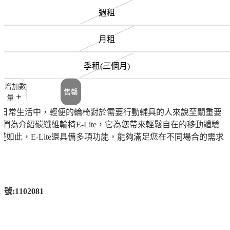
週租
月租
季租(三個月)
增加數
售罄
量
日常生活中，輕便的輪椅對於需要行動輔具的人來說至關重要
我們為介紹碳纖維輪椅
E-Lite
，它為您帶來輕鬆自在的移動體驗
僅如此，
E-Lite
還具備多項功能，能夠滿足您在不同場合的需求
:1102081