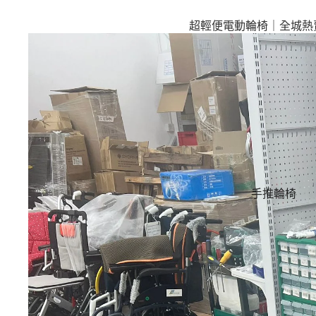
超輕便電動輪椅｜全城熱
多功能電動輪椅｜滿足個
求
照顧者－電動後控輪椅
手推輪椅