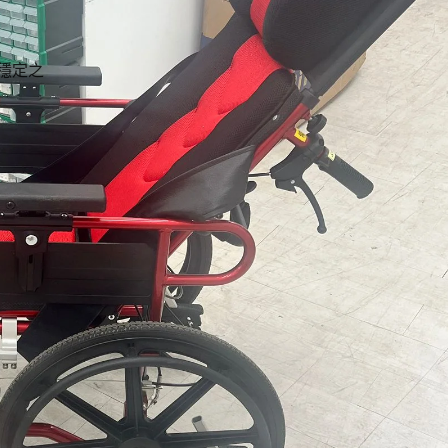
適穩定之
靈活
kg