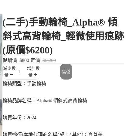
(二手)手動輪椅_Alpha® 傾
斜式高背輪椅_輕微使用痕跡
(原價$6200)
促銷價
$800
定價
$6,200
減少數
增加數
售罄
量
量
輪椅類型：
手動輪椅
輪椅品牌名稱：Alpha® 傾斜式高背輪椅
購買年份：2024
購買途徑(本地代理商名稱/ 網上/ 其他)：真善美