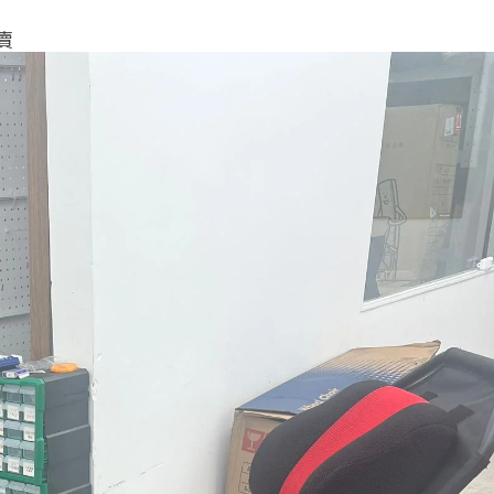
賣
性化需