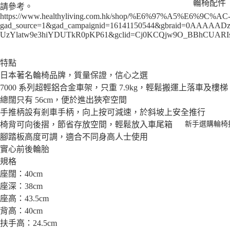
輪椅配件
請參考。
https://www.healthyliving.com.hk/shop/%E6%97%A5%E6%9
柺杖
gad_source=1&gad_campaignid=16141150544&gbraid=0AAAAAD
UzYlatw9e3hiYDUTkR0pKP61&gclid=Cj0KCQjw9O_BBhCUAR
樂齡科技
金產品
特點
日本著名輪椅品牌，質量保證，信心之選
7000 系列超輕鋁合金車架，只重 7.9kg，輕鬆搬運上落車及樓梯
總闊只有 56cm，便於進出狹窄空間
手推柄設有剎車手柄，向上按可減速，於斜坡上安全推行
新手選購輪椅
椅背可向後摺，節省存放空間，輕鬆放入車尾箱
腳踏板高度可調，適合不同身高人士使用
實心前後輪胎
規格
座闊：40cm
座深：38cm
座高：43.5cm
背高：40cm
扶手高：24.5cm