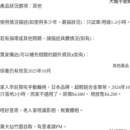
大輪手動
產品狀況選項：其他
椅 - 長坐
適穩定之
使用情況描述(如使用多少年，磨損狀況)：只試車/用過1-2小時
小輪手動
椅 - 推行
若有損壞或其他問題，請描述具體情況(如有)：
巧靈活
超輕量手
賣家備註(可以補充相關的額外資訊)(如有)：
輪椅 - 輕
11kg
其他產品
保養仍有效至2025年10月
經濟入門
椅 - 實惠
家人早前買咗手動輪椅，日本品牌，超輕鋁合金車架，2024年1
選
只落地2小時，而家不適用了。原價$4,680， 現放售$4,200。
唔好意思，老人家唔識影相，無實體相。
黃大仙竹園自取，有意者請PM。