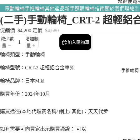
超輕便電
輪椅｜全
電動輪椅
手推輪椅
其他產品
新手選購輪椅指南
關於我們
聯絡我
熱賣
(二手)手動輪椅_CRT-2 超輕鋁合
多功能電
促銷價
$4,200
定價
$4,680
輪椅｜滿
減少數
增加數
個性化需
加入購物車
量
量
照顧者－
輪椅類型：手
動輪椅
動後控輪
輪椅型號：CRT-2 超輕鋁合金車架
手推輪椅
輪椅品牌：日本Miki
購買年份：2024年10月
購買途徑(本地代理商名稱/ 網上/ 其他)：天天代步
如有需要可向買家出示購買憑證：
可以