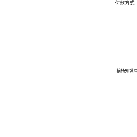
付款方式
送貨安排
保養及購
條款細則
輪椅知識