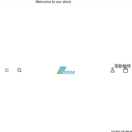
Welcome to our store
電動輪椅