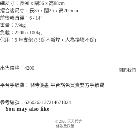
總尺寸：長98 x 闊56 x 高88cm
摺合後尺寸：長85 x 闊25 x 高70.5cm
前後輪直徑：6 / 14″
重量：7.9kg
負載：220lb / 100kg
保用：5 年支架 (只保不斷焊，人為損壞不保)
出售價格：4200
關於我們
平台手續費：限時優惠-平台豁免買賣雙方手續費
退款政策
服務條款
參考編號：
6260263137214671024
運送政策
You may also like
聯絡資訊
© 2026
天天代步
條款及政策