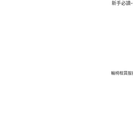
新手必讀-
推輪椅實
終極指南
(附教學影
片)
手動輪椅
擇指南：
動輪椅的
量方法、
選技巧與
輪椅租賃服
格參考
電動輪椅
機指南
2026：
300Wh 
制點計？
機信有咩