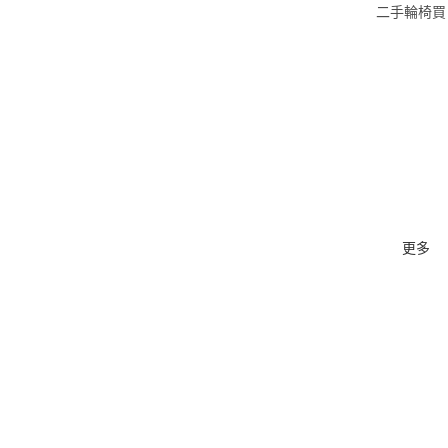
二手輪椅買
賣平台
進入二手
椅買賣平
二手輪椅
家 產品上
傳
二手輪椅
台 買家/
更多
家須知
免費輪椅
候/回收點
義工 登記
表格