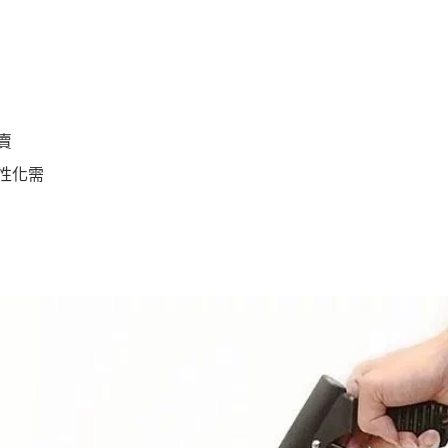
賣
性化需