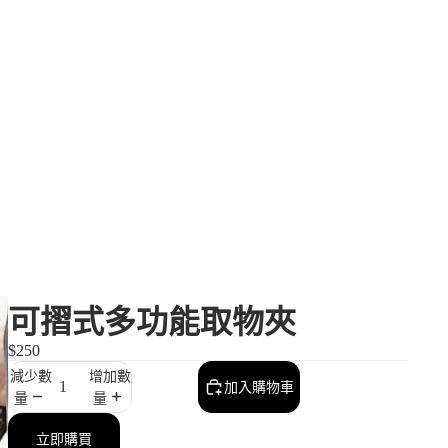
可摺式多功能取物夾
$250
減少數
增加數
加入購物車
量
量
立即購買