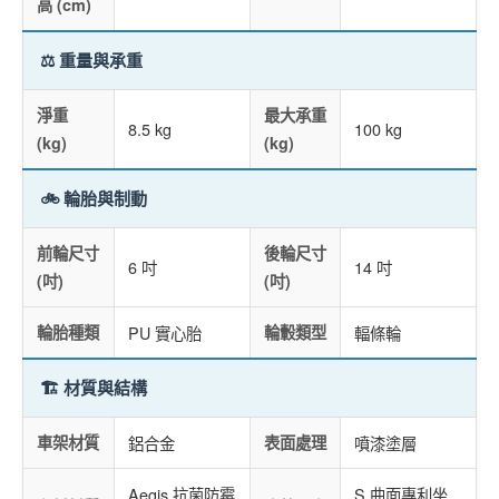
高 (cm)
⚖️ 重量與承重
淨重
最大承重
8.5 kg
100 kg
(kg)
(kg)
🚲 輪胎與制動
前輪尺寸
後輪尺寸
6 吋
14 吋
(吋)
(吋)
輪胎種類
PU 實心胎
輪轂類型
輻條輪
🏗️ 材質與結構
車架材質
鋁合金
表面處理
噴漆塗層
Aegis 抗菌防霉
S 曲面專利坐