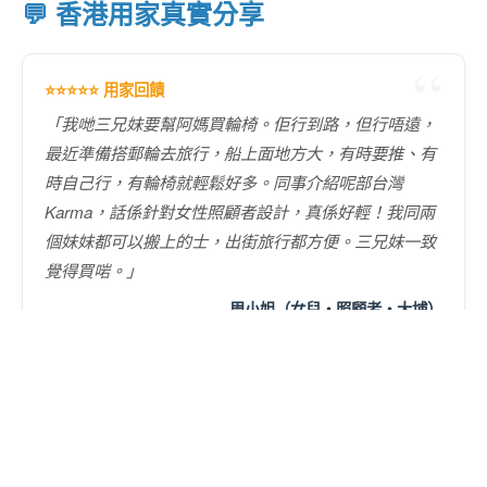
💬 香港用家真實分享
⭐⭐⭐⭐⭐ 用家回饋
「我哋三兄妹要幫阿媽買輪椅。佢行到路，但行唔遠，
最近準備搭郵輪去旅行，船上面地方大，有時要推、有
時自己行，有輪椅就輕鬆好多。同事介紹呢部台灣
Karma，話係針對女性照顧者設計，真係好輕！我同兩
個妹妹都可以搬上的士，出街旅行都方便。三兄妹一致
覺得買啱。」
— 周小姐（女兒・照顧者・大埔）
輪椅配件
柺杖
⭐⭐⭐⭐⭐ 用家回饋
促銷價
$3,900
定價
$4,600
「原本去門市只想搵部輕便啲嘅，同事介紹咗兩款類
樂齡科技
金產品
似，一款大約 $2500，另一款就係 KM-2501。試過之後
分別好明顯：手柄有凹凸位，揸手好穩；媽媽坐落感覺