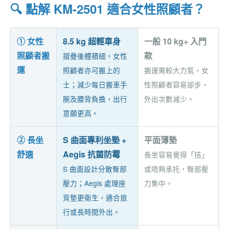
🔍 點解 KM-2501 適合女性照顧者？
① 女性
8.5 kg 超輕車身
一般 10 kg+ 入門
照顧者搬
款
摺疊後體積細，女性
運
照顧者亦可搬上的
搬運需較大力氣，女
士；減少每日搬車手
性照顧者容易卻步，
腕及腰背負擔，出行
外出次數減少。
意願更高。
② 長坐
S 曲面專利坐墊 +
平面薄墊
舒適
Aegis 抗菌防霉
長坐容易覺得「拮」
S 曲面設計分散臀部
或唔夠承托，臀部壓
壓力；Aegis 處理座
力集中。
背墊更衛生，適合旅
行或長時間外出。