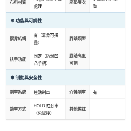
布料材質
座墊層次
處理
墊
⚙️ 功能與可調性
有（靠背可摺
摺背結構
腳踏類型
疊）
固定（防滑凹
腳踏高度
扶手功能
凸手柄）
可調
🛡️ 制動與安全性
剎車系統
連動剎車
介護剎車
有
HOLD 駐剎車
鎖車方式
其他備註
（免彎腰）