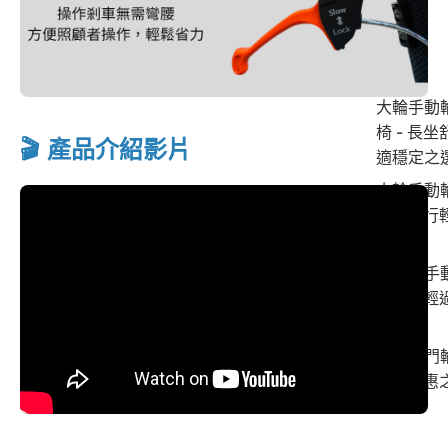
大輪手動
椅 - 長坐
🎬 產品介紹影片
適穩定之
小輪手動
椅 - 推行
巧靈活
超輕量手
輪椅 - 輕
11kg
經濟入門
椅 - 實惠
選