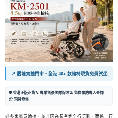
📍 觀塘實體門市・全港 40+ 款輪椅現貨免費試坐
🛡️ 香港正版正貨
🔧 專業售後團隊保障
🤝 免費預約專人查詢
📦 現貨發售
好多家庭買輪椅，並非因為長者完全行唔到，而係「行