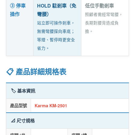
③ 停車
HOLD 駐剎車（免
低位手動剎車
操作
彎腰）
照顧者需經常彎腰，
站立即可操作剎車，
長期對腰背造成負
無需彎腰探向車底；
擔。
等燈、暫停時更安全
省力。
📋 產品詳細規格表
🏷️ 基本資訊
產品型號
Karma KM-2501
📐 尺寸規格