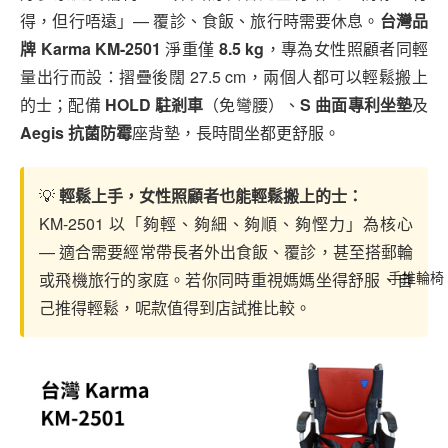
得，但行唔遠」— 覆診、食飯、旅行時需要休息。
台灣品
牌 Karma KM-2501
淨重僅
8.5 kg
，專為女性照顧者同輕
量出行而設：摺疊後闊 27.5 cm，兩個人都可以輕鬆搬上
的士；配備
HOLD 駐剎車
（免彎腰）、
S 曲面專利坐墊
及
Aegis 抗菌防霉
座背墊，長時間坐都更舒服。
💡
輕鬆上手，女性照顧者也能輕鬆搬上的士：
KM-2501 以「夠輕、夠細、夠順、夠慳力」為核心
— 適合需要經常帶長者外出食飯、覆診，甚至搭郵輪
或飛機旅行的家庭。若你同時重視媽媽坐得舒服、自
手推輪椅
己推得輕鬆，呢款值得到店試推比較。